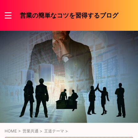
営業の簡単なコツを習得するブログ
HOME
>
営業共通
>
王道テーマ
>